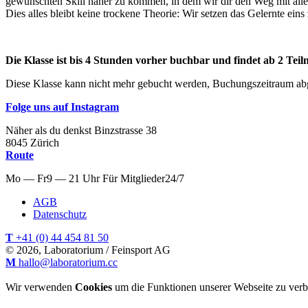
gewünschten Skill näher zu kommen, in dem wir dir den Weg mit al
Dies alles bleibt keine trockene Theorie: Wir setzen das Gelernte eins
Die Klasse ist bis 4 Stunden vorher buchbar und findet ab 2 Teil
Diese Klasse kann nicht mehr gebucht werden, Buchungszeitraum ab
Folge uns auf Instagram
Näher als du denkst
Binzstrasse
38
8045
Zürich
Route
Mo — Fr
9 — 21 Uhr
Für
Mitglieder
24/7
AGB
Datenschutz
T
+41 (0) 44 454 81 50
© 2026, Laboratorium / Feinsport AG
M
hallo@laboratorium.cc
Wir verwenden
Cookies
um die Funktionen unserer Webseite zu verb