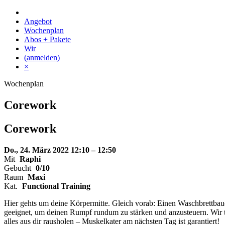
Skip
to
Angebot
content
Wochenplan
Abos + Pakete
Wir
(anmelden)
×
Wochenplan
Corework
Corework
Do., 24. März 2022
12:10 – 12:50
Mit
Raphi
Gebucht
0/10
Raum
Maxi
Kat.
Functional Training
Hier gehts um deine Körpermitte. Gleich vorab: Einen Waschbrettbauc
geeignet, um deinen Rumpf rundum zu stärken und anzusteuern. Wir tr
alles aus dir rausholen – Muskelkater am nächsten Tag ist garantiert!