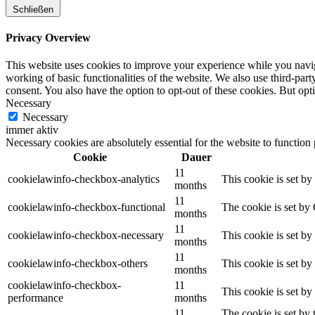
Schließen
Privacy Overview
This website uses cookies to improve your experience while you navigat
working of basic functionalities of the website. We also use third-pa
consent. You also have the option to opt-out of these cookies. But op
Necessary
Necessary
immer aktiv
Necessary cookies are absolutely essential for the website to function
Cookie
Dauer
11
cookielawinfo-checkbox-analytics
This cookie is set b
months
11
cookielawinfo-checkbox-functional
The cookie is set by
months
11
cookielawinfo-checkbox-necessary
This cookie is set b
months
11
cookielawinfo-checkbox-others
This cookie is set b
months
cookielawinfo-checkbox-
11
This cookie is set b
performance
months
11
The cookie is set by