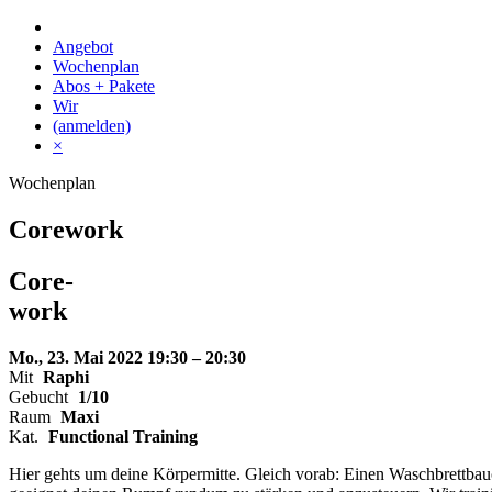
Skip
to
Angebot
content
Wochenplan
Abos + Pakete
Wir
(anmelden)
×
Wochenplan
Corework
Core-
work
Mo., 23. Mai 2022
19:30 – 20:30
Mit
Raphi
Gebucht
1/10
Raum
Maxi
Kat.
Functional Training
Hier gehts um deine Körpermitte. Gleich vorab: Einen Waschbrettbauc