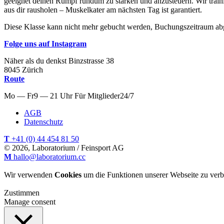
geeignet deinen Rumpf rundum zu stärken und anzusteuern. Wir traini
aus dir rausholen – Muskelkater am nächsten Tag ist garantiert.
Diese Klasse kann nicht mehr gebucht werden, Buchungszeitraum ab
Folge uns auf Instagram
Näher als du denkst
Binzstrasse
38
8045
Zürich
Route
Mo — Fr
9 — 21 Uhr
Für
Mitglieder
24/7
AGB
Datenschutz
T
+41 (0) 44 454 81 50
© 2026, Laboratorium / Feinsport AG
M
hallo@laboratorium.cc
Wir verwenden
Cookies
um die Funktionen unserer Webseite zu verb
Zustimmen
Manage consent