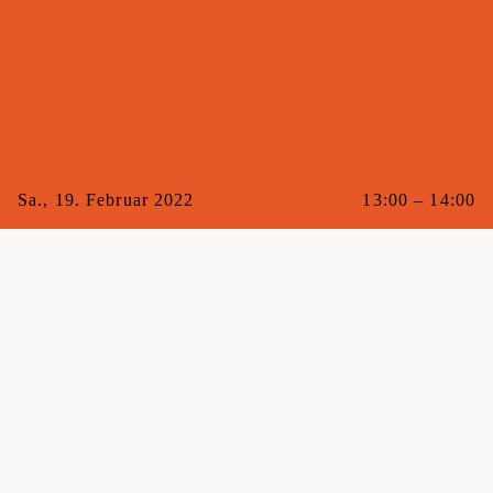
Sa., 19. Februar 2022
13:00 – 14:00
Mit
Chrigi
Raum
Maxi
Gebucht
1/10
Kat.
Bodyweight Training
Möchtest du bei uns selbständig trainieren, weisst aber
nicht, wie ein Training ganz ohne gewohnte Maschinen
und Geräte gestalten? In dieser Stunde geben wir einen
ersten Einblick und zeigen dir die vielfältigen
Möglichkeiten, mit Hilfe deines Körpergewichts an
Stangen, Ringen oder auf dem Boden zu trainieren. Finde