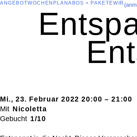
ANGEBOT
WOCHENPLAN
ABOS + PAKETE
WIR
Skip
(anm
Entspa
to
content
Ent
Mi., 23. Februar 2022
20:00 – 21:00
Mit
Nicoletta
Gebucht
1/10