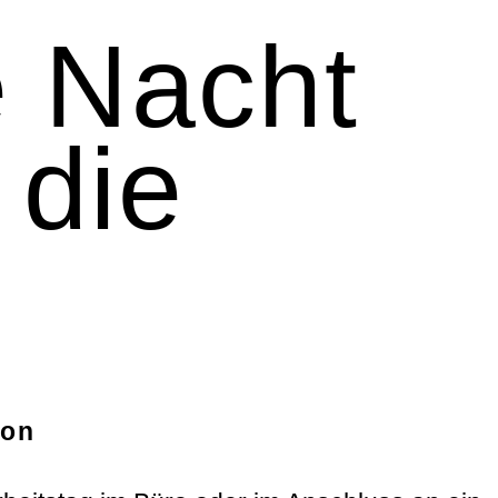
e Nacht
 die
ion