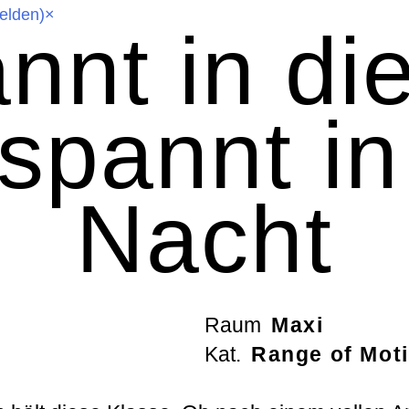
elden)
×
nnt in di
spannt
in
Nacht
Raum
Maxi
Kat.
Range of Mot