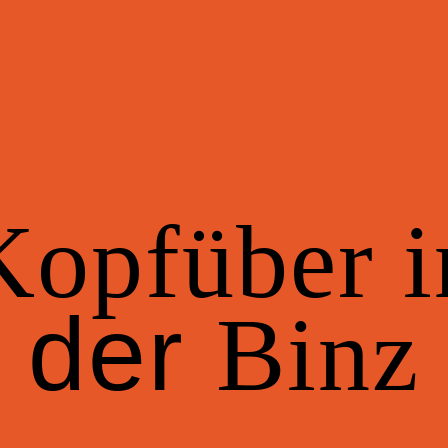
Kopfüber
i
der
Binz