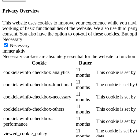
Privacy Overview
This website uses cookies to improve your experience while you navigat
working of basic functionalities of the website. We also use third-pa
consent. You also have the option to opt-out of these cookies. But op
Necessary
Necessary
immer aktiv
Necessary cookies are absolutely essential for the website to function
Cookie
Dauer
11
cookielawinfo-checkbox-analytics
This cookie is set b
months
11
cookielawinfo-checkbox-functional
The cookie is set by
months
11
cookielawinfo-checkbox-necessary
This cookie is set b
months
11
cookielawinfo-checkbox-others
This cookie is set b
months
cookielawinfo-checkbox-
11
This cookie is set b
performance
months
11
The cookie is set by
viewed_cookie_policy
months
data.