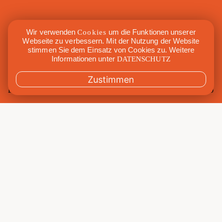
Wir verwenden
Cookies
um die Funktionen unserer
Webseite zu verbessern. Mit der Nutzung der Website
stimmen Sie dem Einsatz von Cookies zu. Weitere
Informationen unter
DATENSCHUTZ
Zustimmen
Di., 5. April 2022
7:00 – 8:00
Mit
Raphi
Raum
Maxi
Gebucht
2/10
Kat.
Functional Training
Du gibst dir eine Stunde für dein Training und willst dabei
das Maximum herausholen. Beim Maxi-Kondi klappt das.
Körperhaltung verbessern, Fett loswerden, Muskeln
aufbauen und ganz einfach gesund und beweglich
bleiben: Das sind hier keine leeren Versprechungen.
Raphi führt dich mit Zuckerbrot und Peitsche durchs