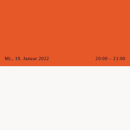
Mi., 19. Januar 2022
20:00 – 21:00
Mit
Raphi
Raum
Maxi
Gebucht
0/10
Kat.
Bodyweight Training
Du möchtest einen kräftigen und definierten Oberkörper?
Dann ist die Push n’ Pull Klasse genau das Richtige für
dich. Unter sicherer Anleitung und Betreuung trainierst du
dynamische Übungen wie Liegestütze oder Klimmzüge.
In diesem Krafttraining setzt du unabhängig von deinem