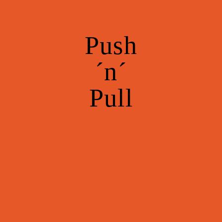
Push
´n´
Pull