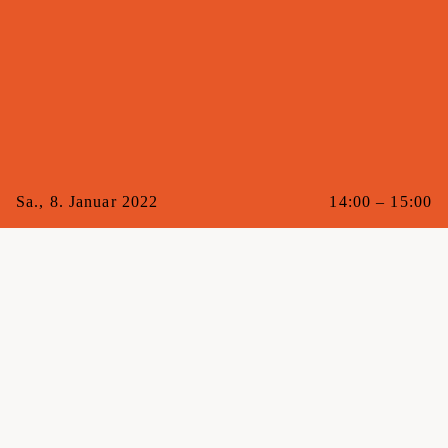
Sa., 8. Januar 2022
14:00 – 15:00
Mit
Nicoletta + Raphi
Raum
Maxi
Gebucht
0/10
Kat.
Functional Training
Viele der besten Übungen kannst du alleine nicht
machen. Diese bekommen in dieser Klasse ihre volle
Aufmerksamkeit. Wir trainieren in Zweiergruppen unter
der Anleitung von Nicoletta und Raphi. Mal spielerisch
mal schweisstreibend loten wir den unerschöpflichen