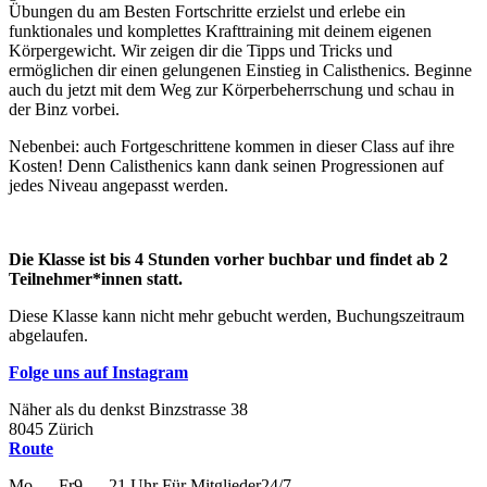
Übungen du am Besten Fortschritte erzielst und erlebe ein
funktionales und komplettes Krafttraining mit deinem eigenen
Körpergewicht. Wir zeigen dir die Tipps und Tricks und
ermöglichen dir einen gelungenen Einstieg in Calisthenics. Beginne
auch du jetzt mit dem Weg zur Körperbeherrschung und schau in
der Binz vorbei.
Nebenbei: auch Fortgeschrittene kommen in dieser Class auf ihre
Kosten! Denn Calisthenics kann dank seinen Progressionen auf
jedes Niveau angepasst werden.
Die Klasse ist bis 4 Stunden vorher buchbar und findet ab 2
Teilnehmer*innen statt.
Diese Klasse kann nicht mehr gebucht werden, Buchungszeitraum
abgelaufen.
Folge uns auf Instagram
Näher als du denkst
Binzstrasse
38
8045
Zürich
Route
Mo — Fr
9 — 21 Uhr
Für
Mitglieder
24/7