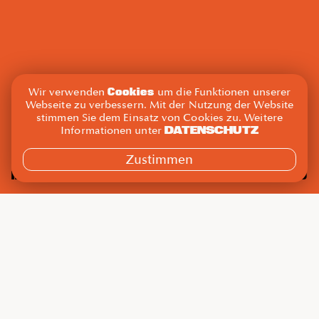
Cookies
Wir verwenden
um die Funktionen unserer
Webseite zu verbessern. Mit der Nutzung der Website
stimmen Sie dem Einsatz von Cookies zu. Weitere
DATENSCHUTZ
Informationen unter
Zustimmen
Mo., 5. Dezember 2022
19:30 – 20:30
Raphi
Maxi
Mit
Raum
4/10
Functional
Gebucht
Kat.
Training
Hier gehts um deine Körpermitte. Gleich vorab: Einen
Waschbrettbauch in 4 Wochen versprechen wir dir