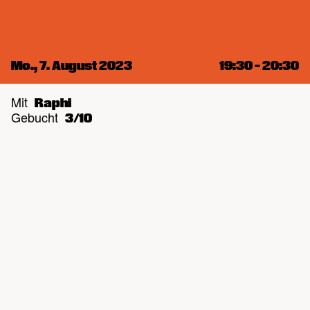
Mo., 7. August 2023
19:30 – 20:30
Mit
Raphi
Gebucht
3/10
Raum
Maxi
Kat.
Functional Training
Hier gehts um deine Körpermitte. Gleich vorab:
Einen Waschbrettbauch in 4 Wochen
versprechen wir dir nicht aber irgendwo muss
man ja anfangen – und genau dies machen wir
hier. Calisthenics ist perfekt geeignet deinen
Rumpf rundum zu stärken und anzusteuern. Wir
trainieren ohne Hilfsmittel. Dein Körper ist dir