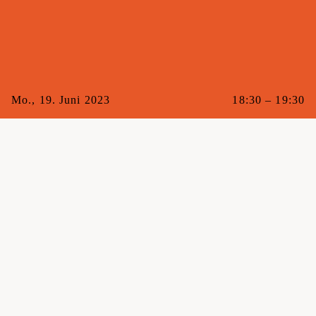
Mo., 19. Juni 2023
18:30 – 19:30
Mit
Nicoletta
Raum
Maxi
Gebucht
5/10
Kat.
Handstand
Die ultimative Kombination aus Körperspannung,
Beweglichkeit und Gleichgewicht. Nicoletta zeigt dir, wie
du deine Balance und Linie verbesserst und hilft dir dabei,
neue Herausforderungen zu finden und zu meistern.
Achtung: Suchtgefahr.