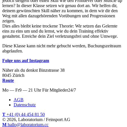
jedoch steigern oder einen Skill wie den Frontlever oder Muscle up
lernen? In dieser Klasse setzen wir genau dort an. Wir helfen dir,
deinem gewünschten Skill näher zu kommen, in dem wir dir den
Weg mit allen dazugehörenden Vorübungen und Progressionen
zeigen.
Dies alles bleibt keine trockene Theorie: Wir setzen das Gelernte
eins zu eins um und du lernst, wie du dein Training effektiv
gestaltetst. Erreiche dein Ziel verletzungsfrei und ohne Umwege.
Diese Klasse kann nicht mehr gebucht werden, Buchungszeitraum
abgelaufen.
Folge uns auf Instagram
Näher als du denkst
Binzstrasse
38
8045
Zürich
Route
Mo — Fr
9 — 21 Uhr
Für
Mitglieder
24/7
AGB
Datenschutz
T
+41 (0) 44 454 81 50
© 2026, Laboratorium / Feinsport AG
M
hallo@laboratorium.cc