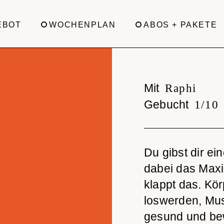
EBOT
WOCHENPLAN
ABOS + PAKETE
Mit
Raphi
Gebucht
1/10
Du gibst dir ei
dabei das Max
klappt das. Kör
loswerden, Mus
gesund und bew