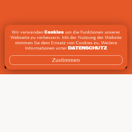
Cookies
Wir verwenden
um die Funktionen unserer
Webseite zu verbessern. Mit der Nutzung der Website
stimmen Sie dem Einsatz von Cookies zu. Weitere
DATENSCHUTZ
Informationen unter
Zustimmen
Do., 21. März 2024
7:30 – 8:30
Nicoletta
Maxi
Mit
Raum
0/10
Functional
Gebucht
Kat.
Training
Du gibst dir eine Stunde für dein Training und willst
dabei das Maximum herausholen. Beim Maxi-Kondi
klappt das. Körperhaltung verbessern, Fett loswerden,