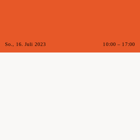
So., 16. Juli 2023
10:00 – 17:00
Mit
—
Raum
Maxi
Kat.
Mixed
Genug Netflix auf dem Sofa geschaut? Dann steh auf und
beweg dich in die Binz! Erlebe, wie gut es sich anfühlt,
den Sonntag aktiv zu vebringen. Für nur 15 CHF kannst
du den ganzen Tag im Laboratorium trainieren.
Keine Anmeldung erforderlich.
Der Eintritt beträgt 15 CHF und kann nur vor Ort bezahlt
werden – melde dich am Empfang.