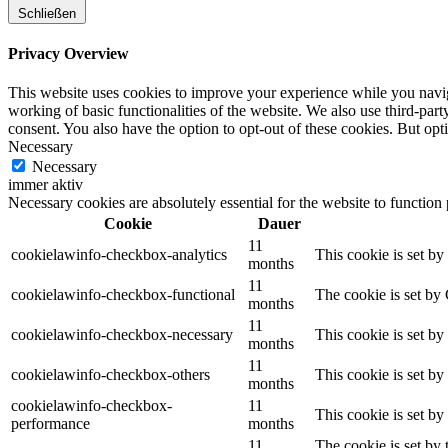
Schließen
Privacy Overview
This website uses cookies to improve your experience while you navigat
working of basic functionalities of the website. We also use third-pa
consent. You also have the option to opt-out of these cookies. But op
Necessary
Necessary
immer aktiv
Necessary cookies are absolutely essential for the website to function
Cookie
Dauer
11
cookielawinfo-checkbox-analytics
This cookie is set b
months
11
cookielawinfo-checkbox-functional
The cookie is set by
months
11
cookielawinfo-checkbox-necessary
This cookie is set b
months
11
cookielawinfo-checkbox-others
This cookie is set b
months
cookielawinfo-checkbox-
11
This cookie is set b
performance
months
11
The cookie is set by