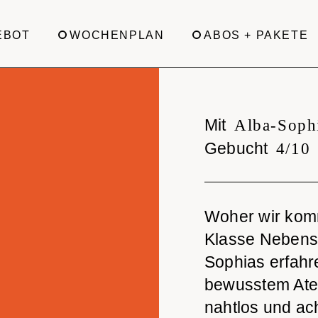
EBOT
WOCHENPLAN
ABOS + PAKETE
Mit
Alba-Soph
Gebucht
4/10
Woher wir komm
Klasse Nebensac
Sophias erfahre
bewusstem Ate
nahtlos und ac