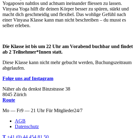
Yogaposen nahtlos und achtsam ineinander fliessen zu lassen.
Vinyasa Yoga hilft dir deinen Körper besser zu spüren, stärkt und
macht dich geschmeidig und flexibel. Das wohlige Gefühl nach
einer Vinyasa Klasse kann man nicht beschreiben – du musst es
selber erleben.
Die Klasse ist bis um 22 Uhr am Vorabend buchbar und findet
ab 2 Teilnehmer*Innen statt.
Diese Klasse kann nicht mehr gebucht werden, Buchungszeitraum
abgelaufen.
Folge uns auf Instagram
Näher als du denkst
Binzstrasse
38
8045
Zürich
Route
Mo — Fr
9 — 21 Uhr
Für
Mitglieder
24/7
AGB
Datenschutz
T
+41 (0) 44 454 81 50