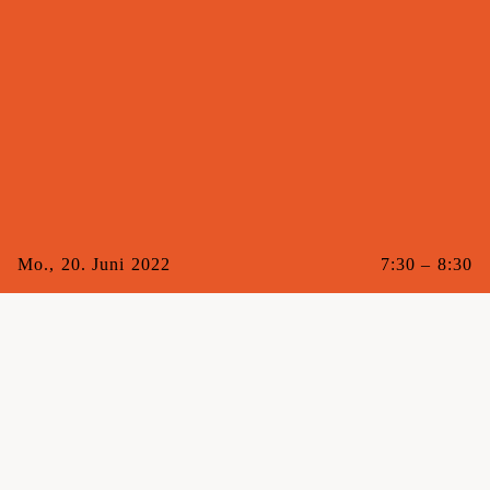
Mo., 20. Juni 2022
7:30 – 8:30
Mit
Nicoletta
Raum
Maxi
Gebucht
0/10
Kat.
Range of Motion
Für alle Frühaufsteher*innen oder jene, die es werden
wollen. Hier erfährst du, wie es sich anfühlt, gedehnt in
den Tag zu starten. Wie eine Katze strecken auch wir den